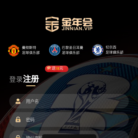
送
18
元
注册
登录