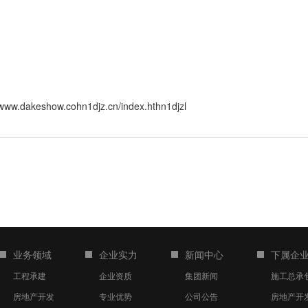
/www.dakeshow.cohn1djz.cn/index.hthn1djzl
业务领域
企业实力
新闻中心
下属企
工程承建
企业资质
集团新闻
施工总承
房地产开发
专业优势
公司公告
房地产开